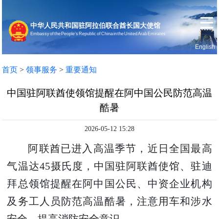
中华人民共和国驻阿拉伯联合酋长国大使馆
Embassy of the People’s Republic of China in the United Arab Emirates
English
首页
使馆信息
首页
>
领事服务
>
重要通知
中国驻阿联酋使领馆提醒在阿中国公民防范高温
酷暑
2026-05-12 15:28
阿联酋已进入高温季节，近日全国最高
气温达
45
摄氏度，中国驻阿联酋使馆、驻迪
拜总领馆提醒在阿中国公民、中资企业机构
及务工人员防范高温酷暑，注意用车和涉水
安全，提高消防安全意识。