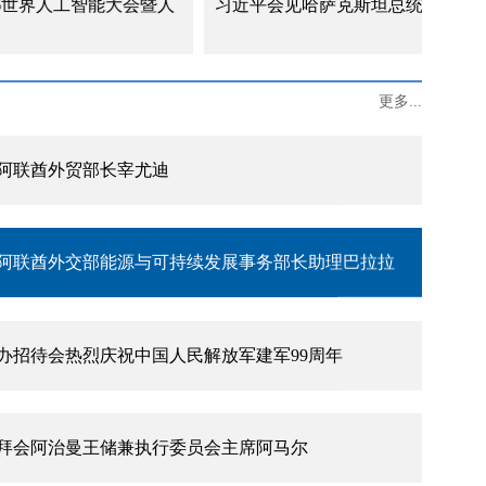
能大会暨人
习近平会见哈萨克斯坦总统托卡耶夫
主流媒体发表署名文章《团结是强国之本》
更多...
阿联酋外贸部长宰尤迪
阿联酋外交部能源与可持续发展事务部长助理巴拉拉
办招待会热烈庆祝中国人民解放军建军99周年
拜会阿治曼王储兼执行委员会主席阿马尔