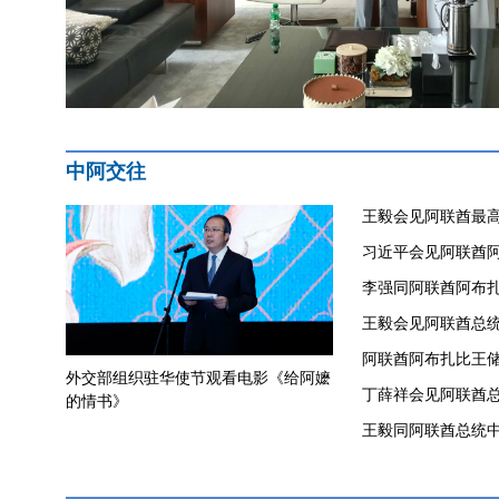
中阿交往
王毅会见阿联酋最
习近平会见阿联酋
李强同阿联酋阿布
​王毅会见阿联酋总
阿联酋阿布扎比王
外交部组织驻华使节观看电影《给阿嬷
丁薛祥会见阿联酋
的情书》
王毅同阿联酋总统