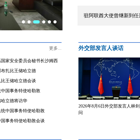
驻阿联酋大使曾继新到任
外交部发言人谈话
更多...
高国家安全委员会秘书长沙姆西
阿布扎比王储哈立德
扎比王储哈立德会谈
统中国事务特使哈勒敦
储哈立德将访华
2026年8月6日外交部发言人林
总统中国事务特使哈勒敦
问
中国事务特使哈勒敦会谈