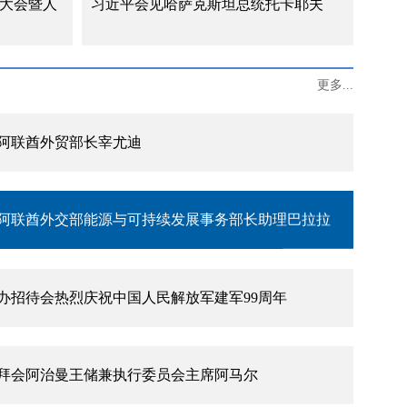
能大会暨人
习近平会见哈萨克斯坦总统托卡耶夫
主流媒体发表署名文章《团结是强国之本》
更多...
阿联酋外贸部长宰尤迪
阿联酋外交部能源与可持续发展事务部长助理巴拉拉
办招待会热烈庆祝中国人民解放军建军99周年
拜会阿治曼王储兼执行委员会主席阿马尔