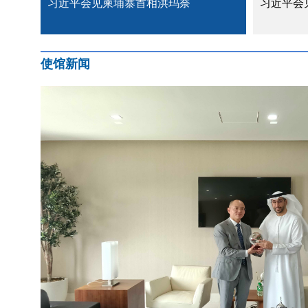
习近平会见柬埔寨首相洪玛奈
习近平会
使馆新闻