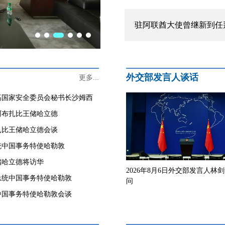
驻阿联酋大使曾继新到任
外交部发言人谈话
更多...
高国家安全委员会秘书长沙姆西
阿布扎比王储哈立德
扎比王储哈立德会谈
统中国事务特使哈勒敦
储哈立德将访华
2026年8月6日外交部发言人林
总统中国事务特使哈勒敦
问
中国事务特使哈勒敦会谈