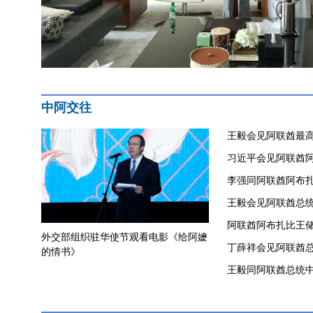
中阿交往
王毅会见阿联酋最
习近平会见阿联酋
李强同阿联酋阿布
​王毅会见阿联酋总
阿联酋阿布扎比王
外交部组织驻华使节观看电影《给阿嬷
丁薛祥会见阿联酋
的情书》
王毅同阿联酋总统