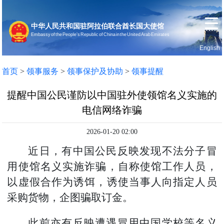
中华人民共和国驻阿拉伯联合酋长国大使馆
Embassy of the People’s Republic of China in the United Arab Emirates
English
首页
使馆信息
首页
>
领事服务
>
领事保护及协助
>
领事提醒
提醒中国公民谨防以中国驻外使领馆名义实施的
电信网络诈骗
2026-01-20 02:00
近日，
有中国公民反映发现
不法分子冒
用使馆名义实施诈骗
，
自称使馆
工作人员
，
以虚假合作为诱饵，诱使当事人向指定人员
采购货物
，企图骗取订金。
此前亦
有反映
遭遇
冒用
中国学校等
名义