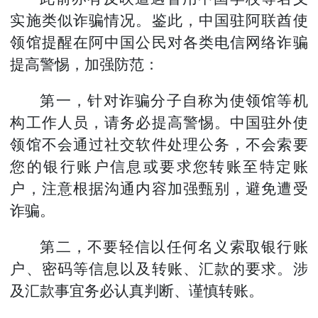
实施
类似
诈骗
情况
。鉴此，中国驻阿联酋使
领
馆提醒在
阿
中国公民
对各类电信网络诈骗
提高警惕，加强防范：
第一，
针对
诈骗分子自称为使领馆
等机
构
工作人员，请务必提高警惕。中国驻外使
领馆不会通过社交软件
处理公务
，
不会索要
您的银行账户信息或要求您
转账
至
特定
账
户，注意根据
沟通
内容加强甄别
，
避免遭受
诈骗。
第二，不要轻信以任何名义索取银行账
户、密码等信息以及转账、汇款的要求。涉
及汇款事宜务必认真判断、谨慎转账。