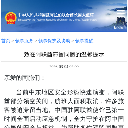
中华人民共和国驻阿拉伯联合酋长国大使馆
Embassy of the People’s Republic of China in the United Arab Emirates
English
首页
使馆信息
首页
>
领事服务
>
领事保护及协助
>
领事提醒
致在阿联酋滞留同胞的温馨提示
2026-03-04 02:00
亲爱的同胞们：
当前中东地区安全形势快速演变，阿联
酋部分领空关闭，航班大面积取消，许多旅
客被迫滞留当地。中国驻阿联酋使馆已第一
时间全面启动应急机制，全力守护在阿中国
公民的安全与权益。为帮助各位滞留同胞更