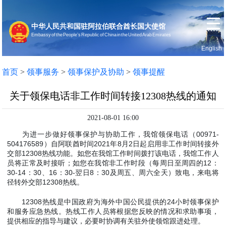
中华人民共和国驻阿拉伯联合酋长国大使馆
Embassy of the People’s Republic of China in the United Arab Emirates
English
首页
使馆信息
首页
>
领事服务
>
领事保护及协助
>
领事提醒
关于领保电话非工作时间转接12308热线的通知
2021-08-01 16:00
为进一步做好领事保护与协助工作，我馆领保电话（00971-
504176589）自阿联酋时间2021年8月2日起启用非工作时间转接外
交部12308热线功能。如您在我馆工作时间拨打该电话，我馆工作人
员将正常及时接听；如您在我馆非工作时段（每周日至周四的12：
30-14：30、16：30-翌日8：30及周五、周六全天）致电，来电将
径转外交部12308热线。
12308热线是中国政府为海外中国公民提供的24小时领事保护
和服务应急热线。热线工作人员将根据您反映的情况和求助事项，
提供相应的指导与建议，必要时协调有关驻外使领馆跟进处理。