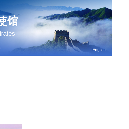
使馆
irates
务
English