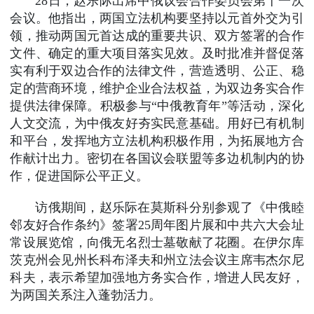
28日，赵乐际出席中俄议会合作委员会第十一次
会议。他指出，两国立法机构要坚持以元首外交为引
领，推动两国元首达成的重要共识、双方签署的合作
文件、确定的重大项目落实见效。及时批准并督促落
实有利于双边合作的法律文件，营造透明、公正、稳
定的营商环境，维护企业合法权益，为双边务实合作
提供法律保障。积极参与“中俄教育年”等活动，深化
人文交流，为中俄友好夯实民意基础。用好已有机制
和平台，发挥地方立法机构积极作用，为拓展地方合
作献计出力。密切在各国议会联盟等多边机制内的协
作，促进国际公平正义。
访俄期间，赵乐际在莫斯科分别参观了《中俄睦
邻友好合作条约》签署25周年图片展和中共六大会址
常设展览馆，向俄无名烈士墓敬献了花圈。在伊尔库
茨克州会见州长科布泽夫和州立法会议主席韦杰尔尼
科夫，表示希望加强地方务实合作，增进人民友好，
为两国关系注入蓬勃活力。