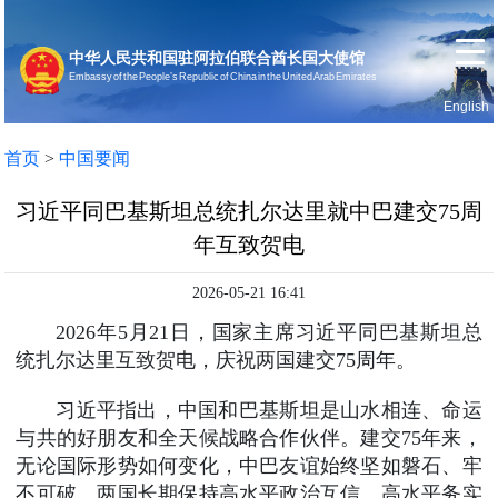
中华人民共和国驻阿拉伯联合酋长国大使馆
Embassy of the People’s Republic of China in the United Arab Emirates
English
首页
使馆信息
首页
>
中国要闻
习近平同巴基斯坦总统扎尔达里就中巴建交75周
年互致贺电
2026-05-21 16:41
2026年5月21日，国家主席习近平同巴基斯坦总
统扎尔达里互致贺电，庆祝两国建交75周年。
习近平指出，中国和巴基斯坦是山水相连、命运
与共的好朋友和全天候战略合作伙伴。建交75年来，
无论国际形势如何变化，中巴友谊始终坚如磐石、牢
不可破。两国长期保持高水平政治互信、高水平务实