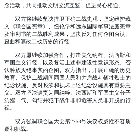
念活动，共同推动文明交流互鉴，促进民心相通。
双方将继续坚决捍卫正确二战史观，坚定维护载
入《联合国宪章》、纽伦堡和远东国际军事法庭宪章
及审判书的二战胜利成果，坚决反对任何企图否认、
歪曲和篡改二战历史的行径。
双方愿继续加强合作，打击美化纳粹、法西斯和
军国主义行径，以及复活上述非建设性意识形态、否
认种族灭绝事实的企图。双方指出，开展正确的历史
教育、保护二战期间两国人民和并肩战斗牺牲烈士的
纪念设施、反对亵渎和损坏上述纪念设施具有重要意
义。双方坚决谴责为同纳粹、法西斯和军国主义分子
沆瀣一气、勾结并犯下战争罪和危害人类罪开脱的行
径。
双方强调联合国大会第2758号决议权威性不容质
疑和挑战。