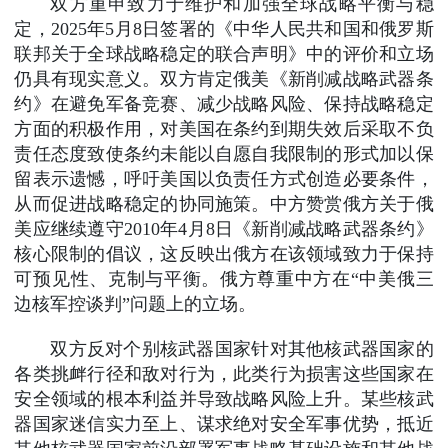
双方重申致力于维护和加强全球战略平衡与稳
定，2025年5月8日签署的《中华人民共和国和俄罗斯
联邦关于全球战略稳定的联合声明》中的评价和立场
仍具有现实意义。双方肯定俄美《新削减战略武器条
约》在避免军备竞赛、减少战略风险、保持战略稳定
方面的积极作用，对美国在条约到期失效后采取不负
责任态度致使条约未能以自愿自我限制的形式加以保
留表示遗憾，呼吁美国以负责任方式创造必要条件，
从而促进战略稳定的协同施策。中方赞赏俄方关于俄
美应继续遵守2010年4月8日《新削减战略武器条约》
核心限制的倡议，这反映出俄方在该领域致力于保持
可预见性、克制与平衡。俄方尊重中方在“中美俄三
边核军控谈判”问题上的立场。
双方反对个别核武器国家针对其他核武器国家的
各类挑衅行径和敌对行为，此类行为损害这些国家在
安全领域的根本利益并导致战略风险上升。某些核武
器国家迷信实力至上、谋求绝对安全军事优势，抵近