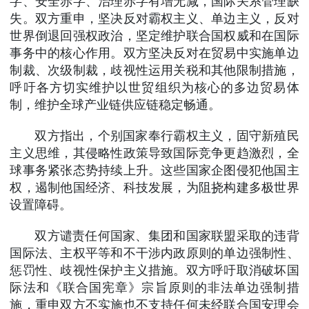
字、安全赤字、治理赤字有增无减，国际关系管理缺
失。双方重申，坚决反对霸权主义、单边主义，反对
世界倒退回强权政治，坚定维护联合国权威和在国际
事务中的核心作用。双方坚决反对在贸易中实施单边
制裁、次级制裁，歧视性运用关税和其他限制措施，
呼吁各方切实维护以世贸组织为核心的多边贸易体
制，维护全球产业链供应链稳定畅通。
双方指出，个别国家奉行霸权主义，固守新殖民
主义思维，其侵略性政策导致国际竞争更趋激烈，全
球事务紧张态势持续上升。这些国家企图侵犯他国主
权，遏制他国经济、科技发展，为阻挠构建多极世界
设置障碍。
双方谴责任何国家、集团和国家联盟采取的违背
国际法、主权平等和不干涉内政原则的单边强制性、
惩罚性、歧视性保护主义措施。双方呼吁取消破坏国
际法和《联合国宪章》宗旨原则的非法单边强制措
施，重申双方不实施也不支持任何未经联合国安理会