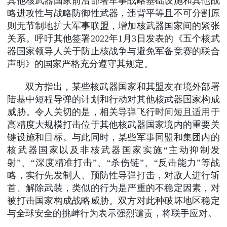
其他核武器国家前沿部署军事战略基础设施和其他战
略进攻性与战略防御性武器，违背平等且不可分割原
则无节制地扩大军事联盟，增加核武器国家间的紧张
关系。呼吁其他签署2022年1月3日发表的《五个核武
器国家领导人关于防止核战争与避免军备竞赛的联合
声明》的国家严格充分遵守其规定。
双方指出，某些核武器国家和其盟友在境外部署
陆基中短程导弹的计划和行动对其他核武器国家构成
威胁。令人关切的是，相关导弹飞行时间短且适用于
高精度大规模打击位于其他核武器国家境内的重要关
键设施和目标。与此同时，某些军事同盟和集团内的
核武器国家以及非核武器国家实施“主动抑制发
射”、“深度精准打击”、“杀伤链”、“反击能力”等战
略，实行先发制人、预防性导弹打击，对敌人进行斩
首、解除武装，类似的行为是严重的不稳定因素，对
被打击国家构成战略威胁。双方对此种破坏地区稳定
与全球安全的挑衅行为表示强烈谴责，将联手应对。