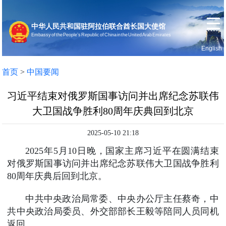
中华人民共和国驻阿拉伯联合酋长国大使馆
Embassy of the People’s Republic of China in the United Arab Emirates
English
首页
使馆信息
首页
>
中国要闻
习近平结束对俄罗斯国事访问并出席纪念苏联伟
大卫国战争胜利80周年庆典回到北京
2025-05-10 21:18
2025年5月10日晚，国家主席习近平在圆满结束
对俄罗斯国事访问并出席纪念苏联伟大卫国战争胜利
80周年庆典后回到北京。
中共中央政治局常委、中央办公厅主任蔡奇，中
共中央政治局委员、外交部部长王毅等陪同人员同机
返回。