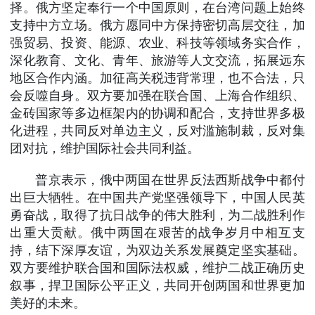
择。俄方坚定奉行一个中国原则，在台湾问题上始终
支持中方立场。俄方愿同中方保持密切高层交往，加
强贸易、投资、能源、农业、科技等领域务实合作，
深化教育、文化、青年、旅游等人文交流，拓展远东
地区合作内涵。加征高关税违背常理，也不合法，只
会反噬自身。双方要加强在联合国、上海合作组织、
金砖国家等多边框架内的协调和配合，支持世界多极
化进程，共同反对单边主义，反对滥施制裁，反对集
团对抗，维护国际社会共同利益。
普京表示，俄中两国在世界反法西斯战争中都付
出巨大牺牲。在中国共产党坚强领导下，中国人民英
勇奋战，取得了抗日战争的伟大胜利，为二战胜利作
出重大贡献。俄中两国在艰苦的战争岁月中相互支
持，结下深厚友谊，为双边关系发展奠定坚实基础。
双方要维护联合国和国际法权威，维护二战正确历史
叙事，捍卫国际公平正义，共同开创两国和世界更加
美好的未来。