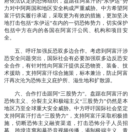
府依法认定的恐怖组织，盘踞在阿富汗的“东伊运”势
力对中阿两国和地区安全构成严重威胁。中方希望阿
富汗切实履行承诺，采取更为有效的措施，更加坚决
地打击包括“东伊运”在内的一切恐怖势力，切实保护
包括中方在内的各国在阿富汗公民、机构和项目安
全。
五、呼吁加强反恐双多边合作。考虑到阿富汗涉
恐安全问题突出，国际社会有必要加强双多边反恐安
全合作，有针对性向阿富汗提供反恐物资、装备、技
术援助，支持阿富汗综合施策，标本兼治，防止阿富
汗再次沦为恐怖主义庇护所、滋生地和扩散源。
六、合作打击踞阿“三股势力”。盘踞在阿富汗的
恐怖主义、分裂主义和极端主义“三股势力”仍然是本
地区乃至全球重大安全威胁。中方呼吁国际社会坚定
支持阿富汗打击“三股势力”，支持阿富汗采取积极措
施，切断恐怖主义融资渠道，打击恐怖分子人员招
募、跨境流窜和暴恐音视频传播，遏制极端主义、青