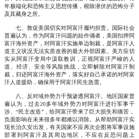
年极端化和恐怖主义思想传播，根除潜伏的恐怖分子
及其藏身之所。
七、敦促美国切实对阿富汗履约担责。国际社会
普遍认为，作为阿富汗问题的始作俑者，美国扣押阿
富汗海外资产，对阿富汗实施单边制裁，是阿富汗人
道主义状况无法实质改善的最大外部因素。美方应切
实从阿富汗变局中汲取教训，正视阿富汗严峻的人
道、经济、安全等风险挑战，立即解除对阿富汗制
裁，归还阿富汗海外资产，落实好自己承诺的对阿富
汗人道援助，确保用于阿富汗民生急需。
八、反对域外势力干预渗透阿富汗。地区国家普
遍认为，过去20多年域外势力对阿富汗进行军事干
涉、“民主改造”，给阿富汗带来了巨大损失和痛苦，
负面影响在未来很多年都难以消除。从帮助阿富汗实
现长治久安出发，有关国家不应再次企图将军事设施
部署到阿富汗及其周边地区，不应在反恐问题上