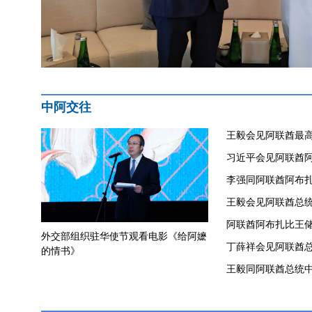
中阿交往
王毅会见阿联酋最
习近平会见阿联酋
李强同阿联酋阿布
​王毅会见阿联酋总
阿联酋阿布扎比王
外交部组织驻华使节观看电影《给阿嬷
丁薛祥会见阿联酋
的情书》
王毅同阿联酋总统