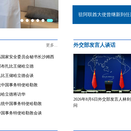
驻阿联酋大使曾继新到任
外交部发言人谈话
更多...
高国家安全委员会秘书长沙姆西
阿布扎比王储哈立德
扎比王储哈立德会谈
统中国事务特使哈勒敦
储哈立德将访华
2026年8月6日外交部发言人林
总统中国事务特使哈勒敦
问
中国事务特使哈勒敦会谈