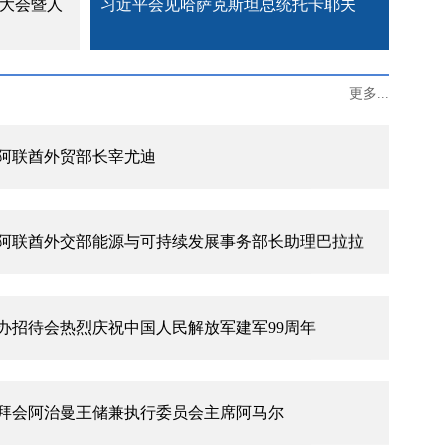
能大会暨人
习近平会见哈萨克斯坦总统托卡耶夫
主流媒体发表署名文章《团结是强国之本》
更多...
阿联酋外贸部长宰尤迪
阿联酋外交部能源与可持续发展事务部长助理巴拉拉
办招待会热烈庆祝中国人民解放军建军99周年
拜会阿治曼王储兼执行委员会主席阿马尔