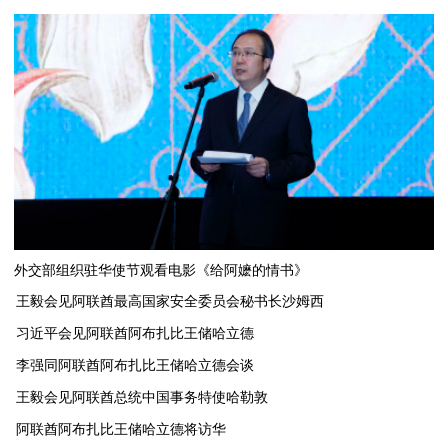
外交部组织驻华使节观看电影《给阿嬷的情书》
王毅会见阿联酋最高国家安全委员会秘书长沙姆西
习近平会见阿联酋阿布扎比王储哈立德
李强同阿联酋阿布扎比王储哈立德会谈
​王毅会见阿联酋总统中国事务特使哈勒敦
阿联酋阿布扎比王储哈立德将访华