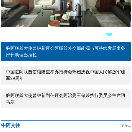
驻阿联酋大使曾继新在阿主流媒体发表署名文章《团结是强国
之本》
驻阿联酋大使曾继新拜会阿联酋外贸部长宰尤迪
驻阿联酋大使曾继新拜会阿联酋外交部能源与可持续发展事务
部长助理巴拉拉
中国驻阿联酋使馆隆重举办招待会热烈庆祝中国人民解放军建
军99周年
驻阿联酋大使曾继新到任拜会阿治曼王储兼执行委员会主席阿
马尔
驻阿联酋大使曾继新到任拜会阿布扎比文化和旅游局主席穆罕
中阿交往
默德
更多...