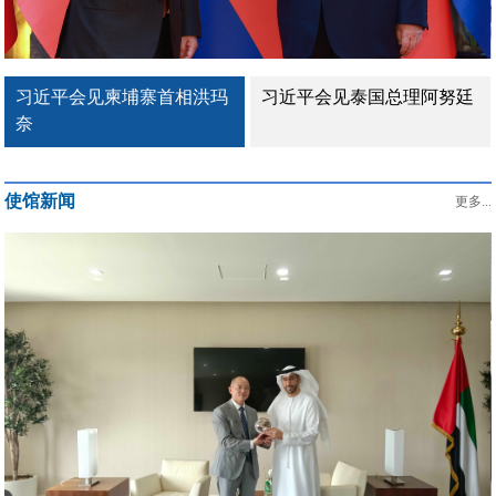
习近平会见柬埔寨首相洪玛
习近平会见泰国总理阿努廷
奈
使馆新闻
更多...