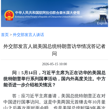
中华人民共和国驻阿拉伯联合酋长国大使馆
Embassy of the People’s Republic of China in the United Arab Emirates
English
首页
使馆信息
首页
>
外交部发言人谈话
外交部发言人就美国总统特朗普访华情况答记者
问
2026-05-15 10:00
问：5月14日，习近平主席为正在访华的美国总
统特朗普举行系列国事活动，国内外高度关注。中方
能否进一步介绍相关情况？
答：应习近平主席邀请，美国总统特朗普正在对
中国进行国事访问。这是中美两国元首继去年10月釜
山之后再次面对面会晤，也是美国总统时隔9年再次