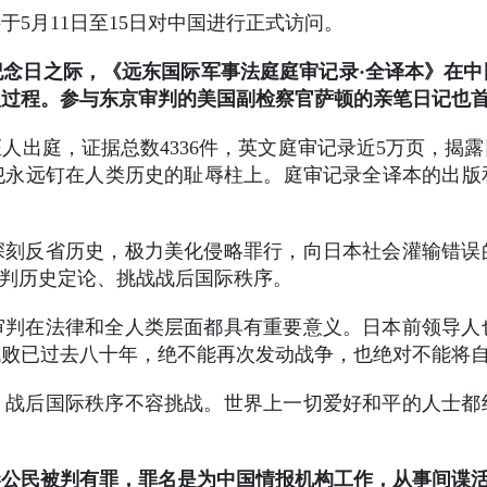
5月11日至15日对中国进行正式访问。
纪念日之际，《远东国际军事法庭庭审记录·全译本》在
理过程。参与东京审判的美国副检察官萨顿的亲笔日记也
名证人出庭，证据总数4336件，英文庭审记录近5万页，
犯永远钉在人类历史的耻辱柱上。庭审记录全译本的出版
深刻反省历史，极力美化侵略罪行，向日本社会灌输错
审判历史定论、挑战战后国际秩序。
审判在法律和全人类层面都具有重要意义。日本前领导人
战败已过去八十年，绝不能再次发动战争，也绝对不能将
，战后国际秩序不容挑战。世界上一切爱好和平的人士都
港公民被判有罪，罪名是为中国情报机构工作，从事间谍