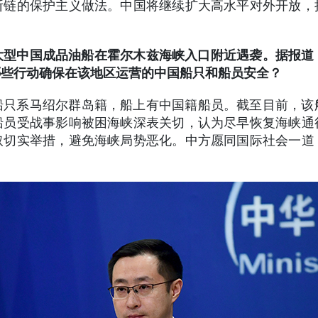
断链的保护主义做法。中国将继续扩大高水平对外开放，
型中国成品油船在霍尔木兹海峡入口附近遇袭。据报道
哪些行动确保在该地区运营的中国船只和船员安全？
船只系马绍尔群岛籍，船上有中国籍船员。截至目前，该
船员受战事影响被困海峡深表关切，认为尽早恢复海峡通
取切实举措，避免海峡局势恶化。中方愿同国际社会一道