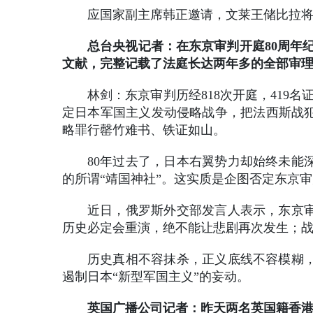
应国家副主席韩正邀请，文莱王储比拉将于
总台央视记者：在东京审判开庭80周年
文献，完整记载了法庭长达两年多的全部审
林剑：东京审判历经818次开庭，419
定日本军国主义发动侵略战争，把法西斯战
略罪行罄竹难书、铁证如山。
80年过去了，日本右翼势力却始终未能
的所谓“靖国神社”。这实质是企图否定东京
近日，俄罗斯外交部发言人表示，东京
历史必定会重演，绝不能让悲剧再次发生；
历史真相不容抹杀，正义底线不容模糊
遏制日本“新型军国主义”的妄动。
英国广播公司记者：昨天两名英国籍香