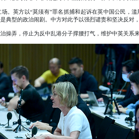
场。英方以“莫须有”罪名抓捕和起诉在英中国公民，
，是典型的政治闹剧。中方对此予以强烈谴责和坚决反对
政治操弄，停止为反中乱港分子撑腰打气，维护中英关系