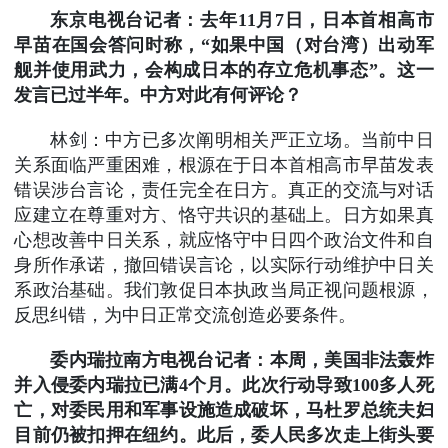
东京电视台记者：去年11月7日，日本首相高市
早苗在国会答问时称，“如果中国（对台湾）出动军
舰并使用武力，会构成日本的存立危机事态”。这一
发言已过半年。中方对此有何评论？
林剑：中方已多次阐明相关严正立场。当前中日
关系面临严重困难，根源在于日本首相高市早苗发表
错误涉台言论，责任完全在日方。真正的交流与对话
应建立在尊重对方、恪守共识的基础上。日方如果真
心想改善中日关系，就应恪守中日四个政治文件和自
身所作承诺，撤回错误言论，以实际行动维护中日关
系政治基础。我们敦促日本执政当局正视问题根源，
反思纠错，为中日正常交流创造必要条件。
委内瑞拉南方电视台记者：本周，美国非法轰炸
并入侵委内瑞拉已满4个月。此次行动导致100多人死
亡，对委民用和军事设施造成破坏，马杜罗总统夫妇
目前仍被扣押在纽约。此后，委人民多次走上街头要