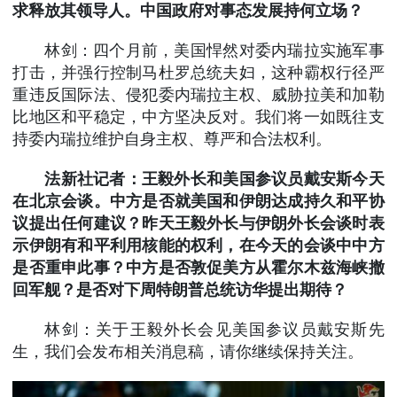
求释放其领导人。中国政府对事态发展持何立场？
林剑：四个月前，美国悍然对委内瑞拉实施军事
打击，并强行控制马杜罗总统夫妇，这种霸权行径严
重违反国际法、侵犯委内瑞拉主权、威胁拉美和加勒
比地区和平稳定，中方坚决反对。我们将一如既往支
持委内瑞拉维护自身主权、尊严和合法权利。
法新社记者：王毅外长和美国参议员戴安斯今天
在北京会谈。中方是否就美国和伊朗达成持久和平协
议提出任何建议？昨天王毅外长与伊朗外长会谈时表
示伊朗有和平利用核能的权利，在今天的会谈中中方
是否重申此事？中方是否敦促美方从霍尔木兹海峡撤
回军舰？是否对下周特朗普总统访华提出期待？
林剑：关于王毅外长会见美国参议员戴安斯先
生，我们会发布相关消息稿，请你继续保持关注。