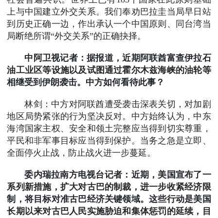
上与中国建立外交关系。我们奉劝巴拉圭当局早日站
到历史正确一边，作出承认一个中国原则、同台湾当
局断绝所谓“外交关系”的正确抉择。
中阿卫视记者：据报道，近期阿联酋富查伊拉石
油工业区等设施以及试图通过霍尔木兹海峡的油轮等
相继受到伊朗袭击。中方如何看待此事？
林剑：中方对阿联酋遭受袭击深表关切，对加剧
地区局势紧张的行为坚决反对。中方始终认为，中东
海湾国家主权、安全和领土完整应当得到切实尊重，
平民和非军事目标应当得到保护。当务之急是立即、
全面停火止战，防止战火进一步蔓延。
委内瑞拉南方电视台记者：近期，美国宣布了一
系列新措施，扩大对古巴的制裁，进一步收紧经济限
制，将目标对准古巴经济关键领域。这些行动是美国
长期以来对古巴人民实施胁迫和集体惩罚的延续，目