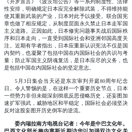
《开罗宣言》《波茨坦公告》等一系列制度性、法律
性安排，明确规定日本应完全解除武装，不得维持能
使其重新武装的产业，日本对此予以接受。联合国宪
章也做了相应规定，从制度层面永久禁止日本走军国
主义道路。正因如此，日本修宪问题事关战后国际秩
序和日本走向，一直受到国际社会和亚洲邻国高度关
注。近期有学者指出，日本应重新认识宪法不仅是国
内契约，也凝聚了包括中国在内国际社会的共识与考
量；防止军国主义阴魂复活，是日本应尽的义务，也
是包括中国在内国际社会的坚定意志。
5月3日集会当天还是东京审判开庭80周年纪念
日。令人警惕的是，在这样一个重要历史节点，日本
一些势力非但未能深刻彻底反思侵略历史，还妄图加
速扩军强武，威胁地区和平稳定，国际社会必须坚决
反对这股妄图开历史倒车的逆流。
委内瑞拉南方电视台记者：今年是中巴文化年。
巴西文化部长梅内塞斯近期访华以加强双边文化关