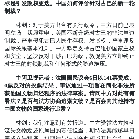
标是引发政权更迭。中国如何评价针对古巴的新一轮
制裁？
林剑：对于美方出台有关行政令，中方日前已表
明立场。我愿重申，美国不断升级对古巴的非法单边
制裁，严重侵犯古巴人民生存权、发展权，严重违反
国际关系基本准则。中方坚定支持古巴维护国家主权
和安全，坚决反对干涉古巴内政，敦促美方立即终止
对古巴的封锁制裁和任何形式的胁迫施压。
中阿卫视记者：法国国民议会6日以141票赞成、
0票反对的投票结果，审议通过一项旨在简化非法所
获他国文物归还程序的法律草案。请问中方对此有何
看法？是否与法方协商追索文物？是否会向其他持有
中国文物的国家进行追索？
林剑：我们注意到有关报道。中方赞赏法方推动
流失文物返还原属国的责任担当，期待法案能够早日
完成立法程序，也期待与法国在此领域开展合作。中