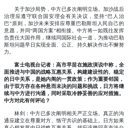
关于加沙局势，中方已多次阐明立场。加沙战后
治理应遵守联合国安理会有关决议，坚持“巴人治
巴”原则，加沙未来安排应尊重巴勒斯坦人民自己的
意愿，并同“两国方案”相衔接。中方将一如既往发挥
负责任大国作用，继续同国际社会一道，为推动巴勒
斯坦问题早日实现全面、公正、持久解决作出不懈努
力。
富士电视台记者：高市早苗在施政演说中称，全
面推进与中国的战略互惠关系，构建建设性的、稳定
的日中关系，是她内阁的一贯政策；作为重要邻国，
由于双方存在各种悬而未决的问题和挑战，日方将继
续与中方进行沟通，同时采取冷静妥善的应对措施。
中方对此有何评论？
林剑：中方已多次阐明相关严正立场。真正的沟
通应建立在尊重对方、恪守共识的基础上。日方如果
真心想发展中日战略互惠关系，就应该撤回高市涉台