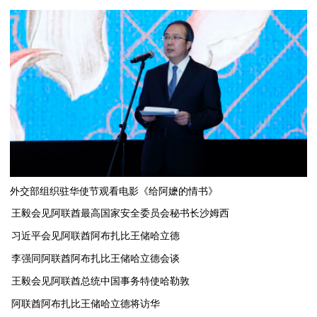
外交部组织驻华使节观看电影《给阿嬷的情书》
王毅会见阿联酋最高国家安全委员会秘书长沙姆西
习近平会见阿联酋阿布扎比王储哈立德
李强同阿联酋阿布扎比王储哈立德会谈
​王毅会见阿联酋总统中国事务特使哈勒敦
阿联酋阿布扎比王储哈立德将访华