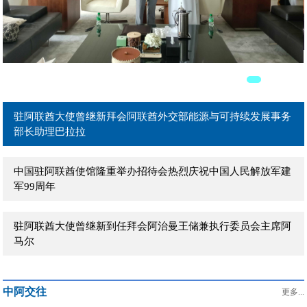
驻阿联酋大使曾继新在阿主流媒体发表署名文章《团结是强国
之本》
驻阿联酋大使曾继新拜会阿联酋外贸部长宰尤迪
驻阿联酋大使曾继新拜会阿联酋外交部能源与可持续发展事务
部长助理巴拉拉
中国驻阿联酋使馆隆重举办招待会热烈庆祝中国人民解放军建
军99周年
驻阿联酋大使曾继新到任拜会阿治曼王储兼执行委员会主席阿
马尔
驻阿联酋大使曾继新到任拜会阿布扎比文化和旅游局主席穆罕
中阿交往
默德
更多...