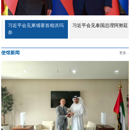
习近平会见柬埔寨首相洪玛
习近平会见泰国总理阿努廷
奈
使馆新闻
更多...