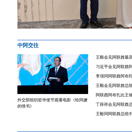
中阿交往
王毅会见阿联酋最
习近平会见阿联酋
李强同阿联酋阿布
​王毅会见阿联酋总
阿联酋阿布扎比王
外交部组织驻华使节观看电影《给阿嬷
丁薛祥会见阿联酋
的情书》
王毅同阿联酋总统