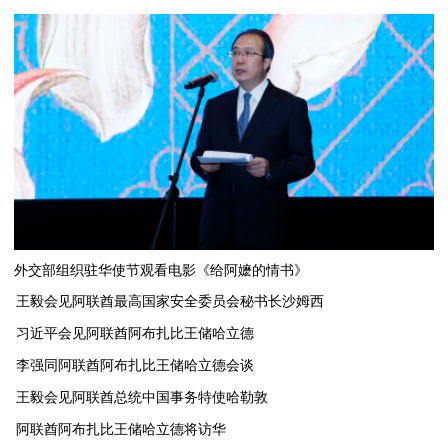
外交部组织驻华使节观看电影《给阿嬷的情书》
王毅会见阿联酋最高国家安全委员会秘书长沙姆西
习近平会见阿联酋阿布扎比王储哈立德
李强同阿联酋阿布扎比王储哈立德会谈
​王毅会见阿联酋总统中国事务特使哈勒敦
阿联酋阿布扎比王储哈立德将访华