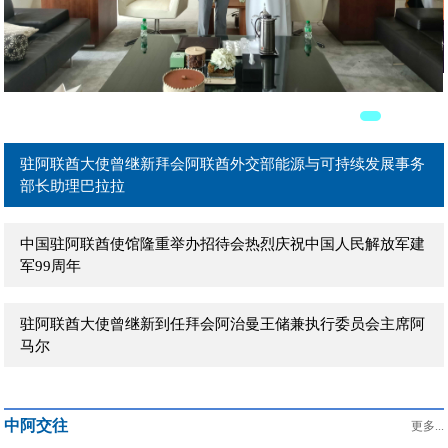
驻阿联酋大使曾继新在阿主流媒体发表署名文章《团结是强国
之本》
驻阿联酋大使曾继新拜会阿联酋外贸部长宰尤迪
驻阿联酋大使曾继新拜会阿联酋外交部能源与可持续发展事务
部长助理巴拉拉
中国驻阿联酋使馆隆重举办招待会热烈庆祝中国人民解放军建
军99周年
驻阿联酋大使曾继新到任拜会阿治曼王储兼执行委员会主席阿
马尔
驻阿联酋大使曾继新到任拜会阿布扎比文化和旅游局主席穆罕
中阿交往
默德
更多...