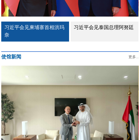
习近平会见柬埔寨首相洪玛
习近平会见泰国总理阿努廷
奈
使馆新闻
更多...