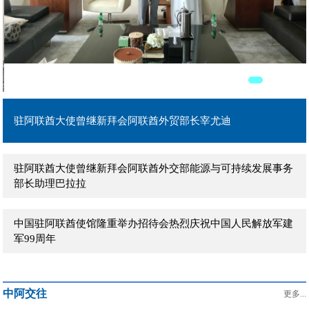
驻阿联酋大使曾继新在阿主流媒体发表署名文章《团结是强国
之本》
驻阿联酋大使曾继新拜会阿联酋外贸部长宰尤迪
驻阿联酋大使曾继新拜会阿联酋外交部能源与可持续发展事务
部长助理巴拉拉
中国驻阿联酋使馆隆重举办招待会热烈庆祝中国人民解放军建
军99周年
驻阿联酋大使曾继新到任拜会阿治曼王储兼执行委员会主席阿
马尔
驻阿联酋大使曾继新到任拜会阿布扎比文化和旅游局主席穆罕
中阿交往
默德
更多...