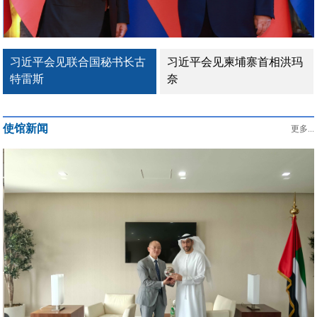
习近平会见柬埔寨首相洪玛
习近平会见泰国总理阿努廷
奈
使馆新闻
更多...