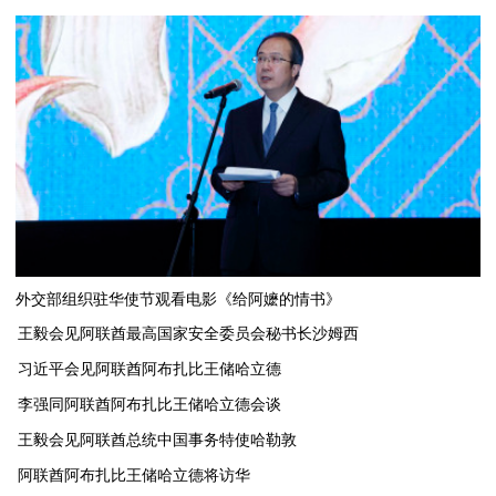
外交部组织驻华使节观看电影《给阿嬷的情书》
王毅会见阿联酋最高国家安全委员会秘书长沙姆西
习近平会见阿联酋阿布扎比王储哈立德
李强同阿联酋阿布扎比王储哈立德会谈
​王毅会见阿联酋总统中国事务特使哈勒敦
阿联酋阿布扎比王储哈立德将访华