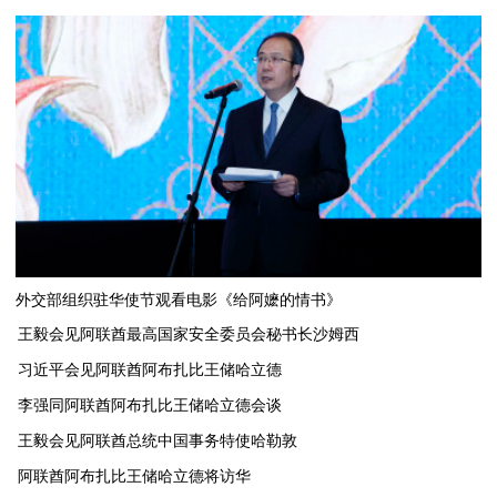
外交部组织驻华使节观看电影《给阿嬷的情书》
王毅会见阿联酋最高国家安全委员会秘书长沙姆西
习近平会见阿联酋阿布扎比王储哈立德
李强同阿联酋阿布扎比王储哈立德会谈
​王毅会见阿联酋总统中国事务特使哈勒敦
阿联酋阿布扎比王储哈立德将访华