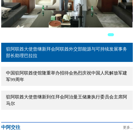
驻阿联酋大使曾继新在阿主流媒体发表署名文章《团结是强国
之本》
驻阿联酋大使曾继新拜会阿联酋外贸部长宰尤迪
驻阿联酋大使曾继新拜会阿联酋外交部能源与可持续发展事务
部长助理巴拉拉
中国驻阿联酋使馆隆重举办招待会热烈庆祝中国人民解放军建
军99周年
驻阿联酋大使曾继新到任拜会阿治曼王储兼执行委员会主席阿
马尔
驻阿联酋大使曾继新到任拜会阿布扎比文化和旅游局主席穆罕
中阿交往
默德
更多...