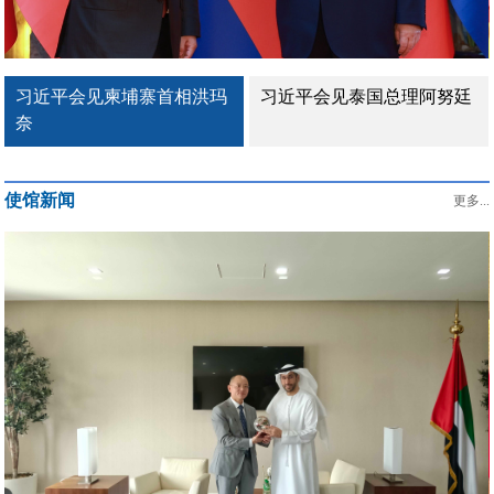
习近平会见柬埔寨首相洪玛
习近平会见泰国总理阿努廷
奈
使馆新闻
更多...