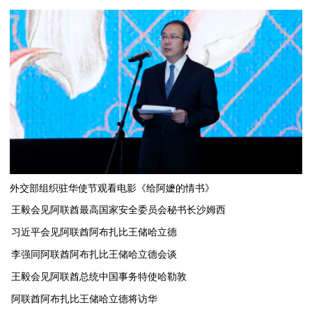
外交部组织驻华使节观看电影《给阿嬷的情书》
王毅会见阿联酋最高国家安全委员会秘书长沙姆西
习近平会见阿联酋阿布扎比王储哈立德
李强同阿联酋阿布扎比王储哈立德会谈
​王毅会见阿联酋总统中国事务特使哈勒敦
阿联酋阿布扎比王储哈立德将访华