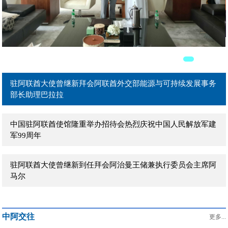
驻阿联酋大使曾继新在阿主流媒体发表署名文章《团结是强国
之本》
驻阿联酋大使曾继新拜会阿联酋外贸部长宰尤迪
驻阿联酋大使曾继新拜会阿联酋外交部能源与可持续发展事务
部长助理巴拉拉
中国驻阿联酋使馆隆重举办招待会热烈庆祝中国人民解放军建
军99周年
驻阿联酋大使曾继新到任拜会阿治曼王储兼执行委员会主席阿
马尔
驻阿联酋大使曾继新到任拜会阿布扎比文化和旅游局主席穆罕
中阿交往
默德
更多...