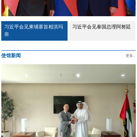
习近平会见柬埔寨首相洪玛
习近平会见泰国总理阿努廷
奈
使馆新闻
更多...