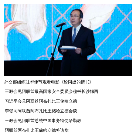
外交部组织驻华使节观看电影《给阿嬷的情书》
王毅会见阿联酋最高国家安全委员会秘书长沙姆西
习近平会见阿联酋阿布扎比王储哈立德
李强同阿联酋阿布扎比王储哈立德会谈
​王毅会见阿联酋总统中国事务特使哈勒敦
阿联酋阿布扎比王储哈立德将访华