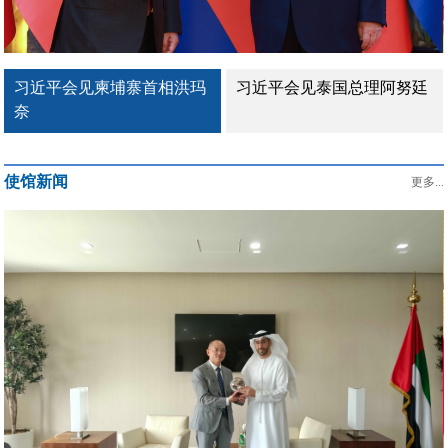
习近平会见柬埔寨首相洪玛
习近平会见泰国总理阿努廷
奈
使馆新闻
更多...