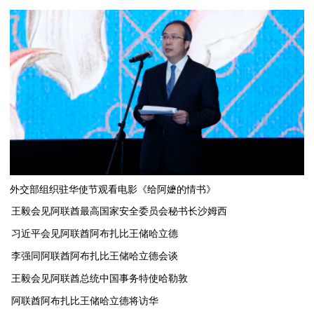
外交部组织驻华使节观看电影《给阿嬷的情书》
王毅会见阿联酋最高国家安全委员会秘书长沙姆西
习近平会见阿联酋阿布扎比王储哈立德
李强同阿联酋阿布扎比王储哈立德会谈
​王毅会见阿联酋总统中国事务特使哈勒敦
阿联酋阿布扎比王储哈立德将访华