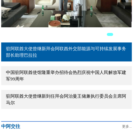
驻阿联酋大使曾继新在阿主流媒体发表署名文章《团结是强国
之本》
驻阿联酋大使曾继新拜会阿联酋外贸部长宰尤迪
驻阿联酋大使曾继新拜会阿联酋外交部能源与可持续发展事务
部长助理巴拉拉
中国驻阿联酋使馆隆重举办招待会热烈庆祝中国人民解放军建
军99周年
驻阿联酋大使曾继新到任拜会阿治曼王储兼执行委员会主席阿
马尔
驻阿联酋大使曾继新到任拜会阿布扎比文化和旅游局主席穆罕
中阿交往
默德
更多...