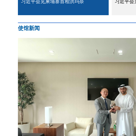
习近平会见柬埔寨首相洪玛奈
习近平会
使馆新闻