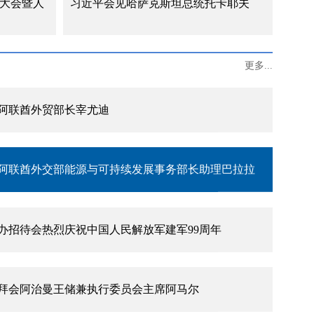
能大会暨人
习近平会见哈萨克斯坦总统托卡耶夫
主流媒体发表署名文章《团结是强国之本》
更多...
阿联酋外贸部长宰尤迪
阿联酋外交部能源与可持续发展事务部长助理巴拉拉
办招待会热烈庆祝中国人民解放军建军99周年
拜会阿治曼王储兼执行委员会主席阿马尔