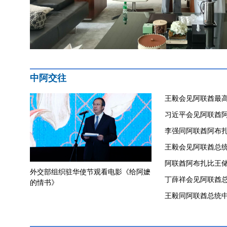
中阿交往
王毅会见阿联酋最
习近平会见阿联酋
李强同阿联酋阿布
​王毅会见阿联酋总
阿联酋阿布扎比王
外交部组织驻华使节观看电影《给阿嬷
丁薛祥会见阿联酋
的情书》
王毅同阿联酋总统