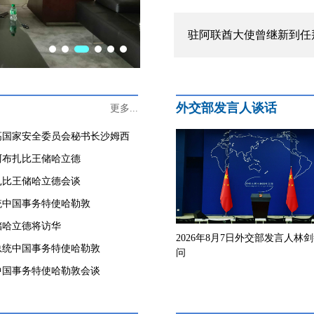
驻阿联酋大使曾继新到任
外交部发言人谈话
更多...
高国家安全委员会秘书长沙姆西
阿布扎比王储哈立德
扎比王储哈立德会谈
统中国事务特使哈勒敦
储哈立德将访华
2026年8月7日外交部发言人林
总统中国事务特使哈勒敦
问
中国事务特使哈勒敦会谈