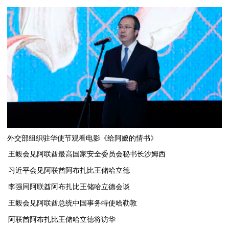
外交部组织驻华使节观看电影《给阿嬷的情书》
王毅会见阿联酋最高国家安全委员会秘书长沙姆西
习近平会见阿联酋阿布扎比王储哈立德
李强同阿联酋阿布扎比王储哈立德会谈
​王毅会见阿联酋总统中国事务特使哈勒敦
阿联酋阿布扎比王储哈立德将访华