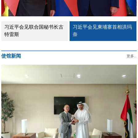
习近平会见柬埔寨首相洪玛
习近平会见泰国总理阿努廷
奈
使馆新闻
更多...