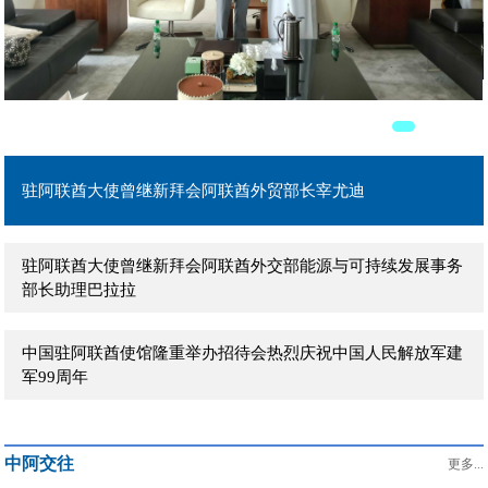
驻阿联酋大使曾继新在阿主流媒体发表署名文章《团结是强国
之本》
驻阿联酋大使曾继新拜会阿联酋外贸部长宰尤迪
驻阿联酋大使曾继新拜会阿联酋外交部能源与可持续发展事务
部长助理巴拉拉
中国驻阿联酋使馆隆重举办招待会热烈庆祝中国人民解放军建
军99周年
驻阿联酋大使曾继新到任拜会阿治曼王储兼执行委员会主席阿
马尔
驻阿联酋大使曾继新到任拜会阿布扎比文化和旅游局主席穆罕
中阿交往
默德
更多...