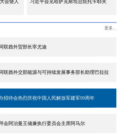
能大会暨人
习近平会见哈萨克斯坦总统托卡耶夫
主流媒体发表署名文章《团结是强国之本》
更多...
阿联酋外贸部长宰尤迪
阿联酋外交部能源与可持续发展事务部长助理巴拉拉
办招待会热烈庆祝中国人民解放军建军99周年
拜会阿治曼王储兼执行委员会主席阿马尔