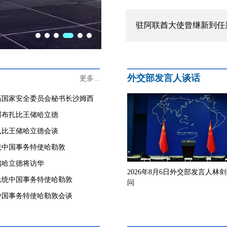
驻阿联酋大使曾继新到任
外交部发言人谈话
更多...
高国家安全委员会秘书长沙姆西
阿布扎比王储哈立德
扎比王储哈立德会谈
统中国事务特使哈勒敦
储哈立德将访华
2026年8月6日外交部发言人林
总统中国事务特使哈勒敦
问
中国事务特使哈勒敦会谈