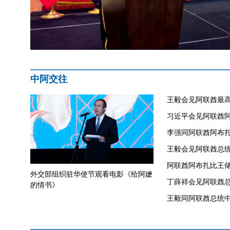
中阿交往
王毅会见阿联酋最
习近平会见阿联酋
李强同阿联酋阿布
​王毅会见阿联酋总
阿联酋阿布扎比王
外交部组织驻华使节观看电影《给阿嬷
丁薛祥会见阿联酋
的情书》
王毅同阿联酋总统