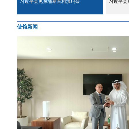
习近平会见柬埔寨首相洪玛奈
习近平会
使馆新闻