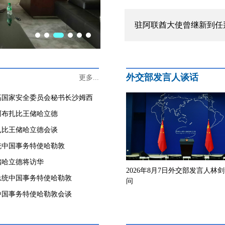
驻阿联酋大使曾继新到任
外交部发言人谈话
更多...
高国家安全委员会秘书长沙姆西
阿布扎比王储哈立德
扎比王储哈立德会谈
统中国事务特使哈勒敦
储哈立德将访华
2026年8月7日外交部发言人林
总统中国事务特使哈勒敦
问
中国事务特使哈勒敦会谈