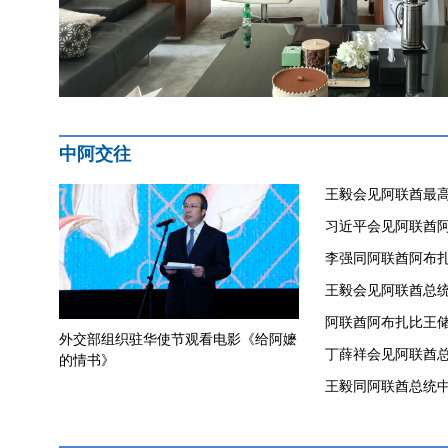
中阿交往
王毅会见阿联酋最
习近平会见阿联酋
李强同阿联酋阿布
​王毅会见阿联酋总
阿联酋阿布扎比王
外交部组织驻华使节观看电影《给阿嬷
丁薛祥会见阿联酋
的情书》
王毅同阿联酋总统