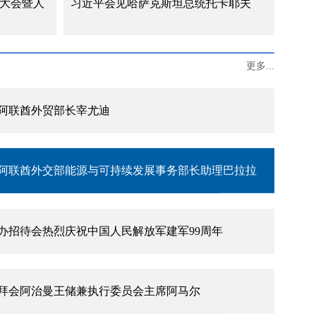
能大会暨人
习近平会见哈萨克斯坦总统托卡耶夫
主流媒体发表署名文章《团结是强国之本》
更多...
阿联酋外贸部长宰尤迪
阿联酋外交部能源与可持续发展事务部长助理巴拉拉
办招待会热烈庆祝中国人民解放军建军99周年
拜会阿治曼王储兼执行委员会主席阿马尔