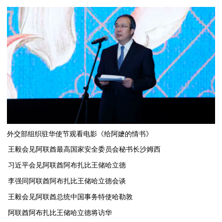
外交部组织驻华使节观看电影《给阿嬷的情书》
王毅会见阿联酋最高国家安全委员会秘书长沙姆西
习近平会见阿联酋阿布扎比王储哈立德
李强同阿联酋阿布扎比王储哈立德会谈
​王毅会见阿联酋总统中国事务特使哈勒敦
阿联酋阿布扎比王储哈立德将访华