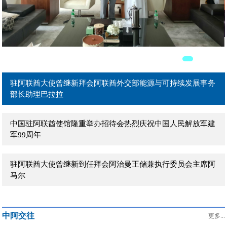
驻阿联酋大使曾继新在阿主流媒体发表署名文章《团结是强国
之本》
驻阿联酋大使曾继新拜会阿联酋外贸部长宰尤迪
驻阿联酋大使曾继新拜会阿联酋外交部能源与可持续发展事务
部长助理巴拉拉
中国驻阿联酋使馆隆重举办招待会热烈庆祝中国人民解放军建
军99周年
驻阿联酋大使曾继新到任拜会阿治曼王储兼执行委员会主席阿
马尔
驻阿联酋大使曾继新到任拜会阿布扎比文化和旅游局主席穆罕
中阿交往
默德
更多...