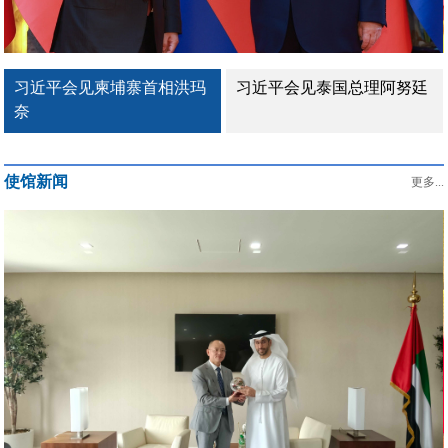
习近平会见柬埔寨首相洪玛
习近平会见泰国总理阿努廷
奈
使馆新闻
更多...