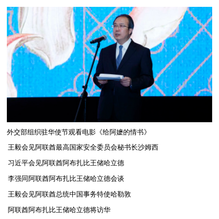
外交部组织驻华使节观看电影《给阿嬷的情书》
王毅会见阿联酋最高国家安全委员会秘书长沙姆西
习近平会见阿联酋阿布扎比王储哈立德
李强同阿联酋阿布扎比王储哈立德会谈
​王毅会见阿联酋总统中国事务特使哈勒敦
阿联酋阿布扎比王储哈立德将访华