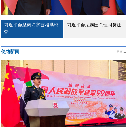
习近平会见柬埔寨首相洪玛
习近平会见泰国总理阿努廷
奈
使馆新闻
更多...