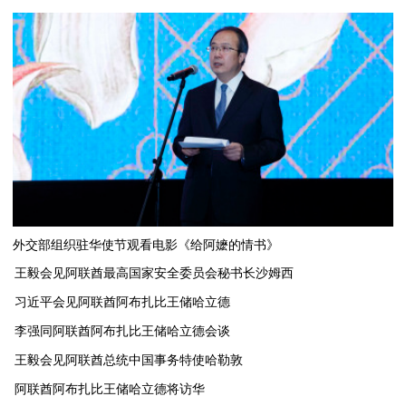
外交部组织驻华使节观看电影《给阿嬷的情书》
王毅会见阿联酋最高国家安全委员会秘书长沙姆西
习近平会见阿联酋阿布扎比王储哈立德
李强同阿联酋阿布扎比王储哈立德会谈
​王毅会见阿联酋总统中国事务特使哈勒敦
阿联酋阿布扎比王储哈立德将访华