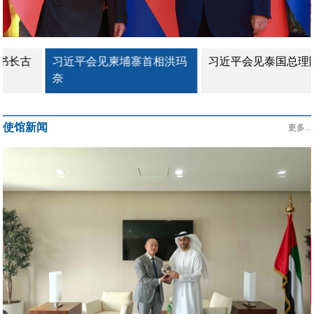
习近平会见柬埔寨首相洪玛
习近平会见泰国总理阿努廷
奈
使馆新闻
更多...