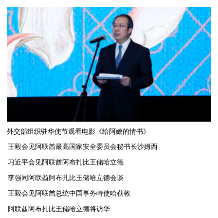
外交部组织驻华使节观看电影《给阿嬷的情书》
王毅会见阿联酋最高国家安全委员会秘书长沙姆西
习近平会见阿联酋阿布扎比王储哈立德
李强同阿联酋阿布扎比王储哈立德会谈
​王毅会见阿联酋总统中国事务特使哈勒敦
阿联酋阿布扎比王储哈立德将访华