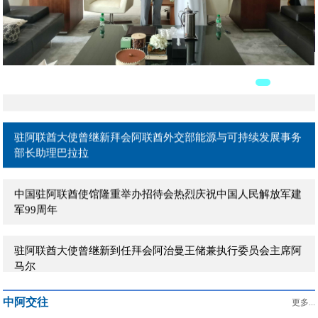
驻阿联酋大使曾继新在阿主流媒体发表署名文章《团结是强国
之本》
驻阿联酋大使曾继新拜会阿联酋外贸部长宰尤迪
驻阿联酋大使曾继新拜会阿联酋外交部能源与可持续发展事务
部长助理巴拉拉
中国驻阿联酋使馆隆重举办招待会热烈庆祝中国人民解放军建
军99周年
驻阿联酋大使曾继新到任拜会阿治曼王储兼执行委员会主席阿
马尔
驻阿联酋大使曾继新到任拜会阿布扎比文化和旅游局主席穆罕
中阿交往
默德
更多...