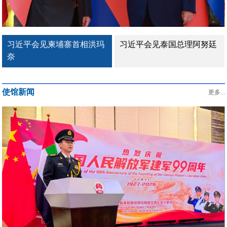
习近平会见柬埔寨首相洪玛
习近平会见泰国总理阿努廷
奈
使馆新闻
更多...