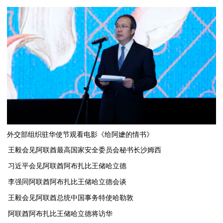
外交部组织驻华使节观看电影《给阿嬷的情书》
王毅会见阿联酋最高国家安全委员会秘书长沙姆西
习近平会见阿联酋阿布扎比王储哈立德
李强同阿联酋阿布扎比王储哈立德会谈
​王毅会见阿联酋总统中国事务特使哈勒敦
阿联酋阿布扎比王储哈立德将访华