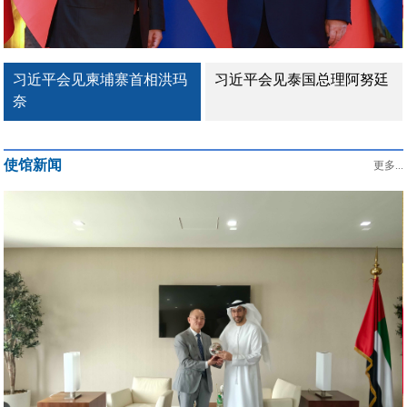
习近平会见柬埔寨首相洪玛
习近平会见泰国总理阿努廷
奈
使馆新闻
更多...