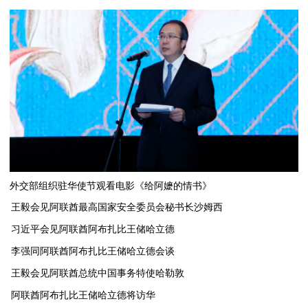
外交部组织驻华使节观看电影《给阿嬷的情书》
王毅会见阿联酋最高国家安全委员会秘书长沙姆西
习近平会见阿联酋阿布扎比王储哈立德
李强同阿联酋阿布扎比王储哈立德会谈
​王毅会见阿联酋总统中国事务特使哈勒敦
阿联酋阿布扎比王储哈立德将访华