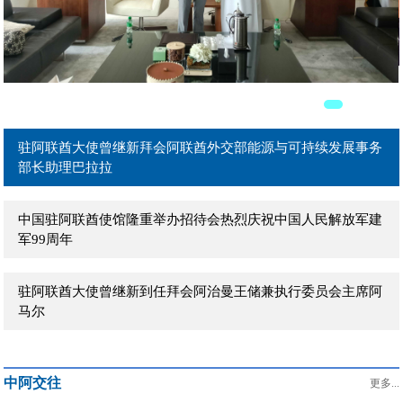
驻阿联酋大使曾继新在阿主流媒体发表署名文章《团结是强国
之本》
驻阿联酋大使曾继新拜会阿联酋外贸部长宰尤迪
驻阿联酋大使曾继新拜会阿联酋外交部能源与可持续发展事务
部长助理巴拉拉
中国驻阿联酋使馆隆重举办招待会热烈庆祝中国人民解放军建
军99周年
驻阿联酋大使曾继新到任拜会阿治曼王储兼执行委员会主席阿
马尔
驻阿联酋大使曾继新到任拜会阿布扎比文化和旅游局主席穆罕
中阿交往
默德
更多...